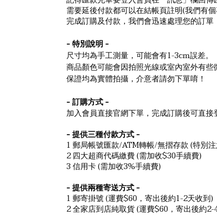
記得匯款完畢要登入會員在「訊息」欄回傳匯
需要延後付款都可以在結帳頁註明(我們有個
完成訂購及付款，我們會迅速處理您的訂單，
- 特別說明 -
尺寸均為手工測量，可能會有1-3cm誤差。
商品顏色可能會因拍照光線或室內室外有些
保證均為實體拍攝，介意者請勿下單唷！
- 訂購方式 -
加入會員直接官網下單，完成訂購後可直接
- 提供三種付款方式 -
1 郵局帳號匯款/ATM轉帳/無摺存款 (
特別注
2 四大超商代碼繳費 (需加收$30手續費)
3 信用卡 (需加收3%手續費)
- 提供兩種寄送方式 -
1 郵寄掛號 (運費$60，寄出後約1-2天收到)
2 全家店到店純取貨 (運費$60，寄出後約2-