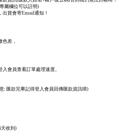
款資訊(匯款人姓名+帳戶後五碼)否則我們無法對帳唷！
專屬欄位可以註明)
出貨會寄Email通知！
微色差，
登入會員查看訂單處理速度。
意: 匯款完畢記得登入會員回傳匯款資訊唷)
4天收到)