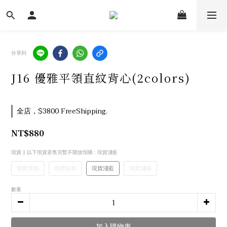
分享到
J16 優雅平領直紋背心(2colors)
全店，$3800 FreeShipping.
NT$880
現貨 | 以下現貨若售完暫不開放預購
: 現貨淺藍
現貨黑色
現貨白色
現貨淺藍
現貨淺綠
數量
加入購物車