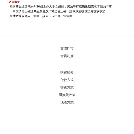
- Notice
預購商品追加期約7-30個工作天不含假日，無法等待或猶豫期需求者請勿下單
・
下單前請再三確認商品顏色及尺寸是否正確，訂單成立後無法更改或取消
・
尺寸數據皆為人工測量，誤差1-2cm為正常範圍
・
實體門市
會員制度
購買須知
付款方式
寄送方式
退換貨政策
洗滌方式