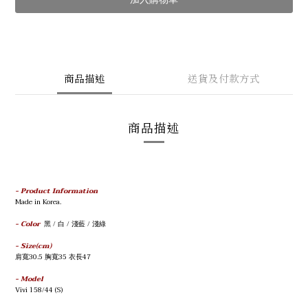
商品描述
送貨及付款方式
商品描述
- Product Information
Made in Korea.
- Color
黑
/
白
/
淺藍
/
淺綠
- Size(cm)
肩寬30.5
胸
寬35
衣
長47
- Model
Vivi
158/44 (S)