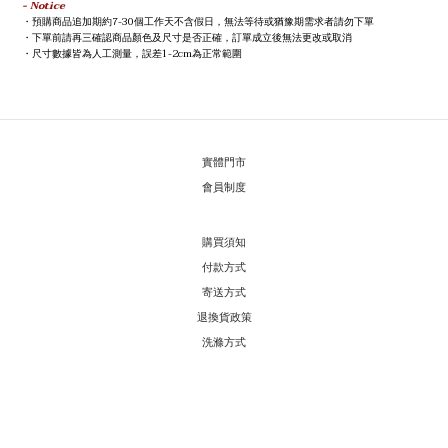
- Notice
預購商品追加期約7-30個工作天不含假日，無法等待或猶豫期需求者請勿下單
・
下單前請再三確認商品顏色及尺寸是否正確，訂單成立後無法更改或取消
・
尺寸數據皆為人工測量，誤差1-2cm為正常範圍
・
實體門市
會員制度
購買須知
付款方式
寄送方式
退換貨政策
洗滌方式