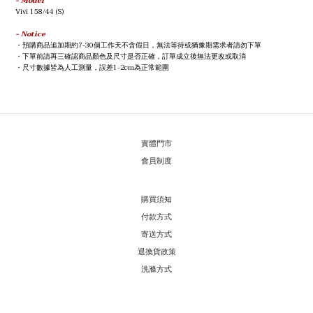
- Model
Vivi
158/44 (S)
- Notice
預購商品追加期約7-30個工作天不含假日，無法等待或猶豫期需求者請勿下單
・
下單前請再三確認商品顏色及尺寸是否正確，訂單成立後無法更改或取消
・
尺寸數據皆為人工測量，誤差1-2cm為正常範圍
・
實體門市
會員制度
購買須知
付款方式
寄送方式
退換貨政策
洗滌方式